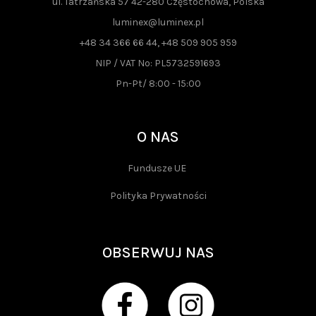
ul. Tatrzańska 57 42-280 Częstochowa, Polska
luminex@luminex.pl
+48 34 366 66 44, +48 509 905 959
NIP / VAT No: PL5732591693
Pn-Pt/ 8:00 - 15:00
O NAS
Fundusze UE
Polityka Prywatności
OBSERWUJ NAS