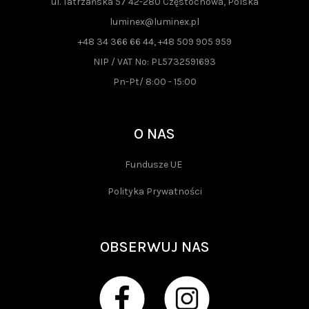
ul. Tatrzańska 57 42-280 Częstochowa, Polska
luminex@luminex.pl
+48 34 366 66 44, +48 509 905 959
NIP / VAT No: PL5732591693
Pn-Pt/ 8:00 - 15:00
O NAS
Fundusze UE
Polityka Prywatności
OBSERWUJ NAS