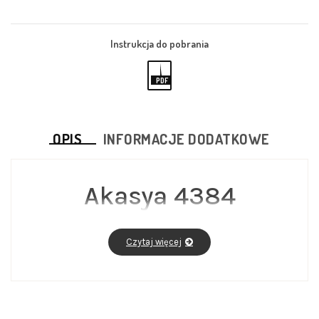
Instrukcja do pobrania
PDF
OPIS
INFORMACJE DODATKOWE
Akasya 4384
Model Akasya 4384 to żyrandol z kolekcji Akasya,
zaprojektowany jako praktyczne i estetyczne
Czytaj więcej
oświetlenie do zastosowania w salonie, jadalni,
sypialni lub przestrzeni komercyjnej. Produkt
prezentuje wykończenie: matowe/połysk,
titanium-bronze, złoty, a jego charakter