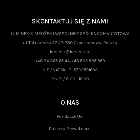
Szerokość:
65 cm
Głębokość:
65 cm
SKONTAKTUJ SIĘ Z NAMI
LUMINEX K. MROŻEK I WSPÓLNICY SPÓŁKA KOMANDYTOWA
ul. Tatrzańska 57 42-280 Częstochowa, Polska
luminex@luminex.pl
+48 34 366 66 44, +48 509 905 959
NIP / VAT No: PL5732591693
Pn-Pt/ 8:00 - 15:00
O NAS
Fundusze UE
Polityka Prywatności