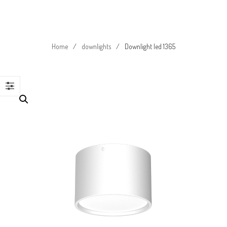
Home
/
downlights
/
Downlight led 1365