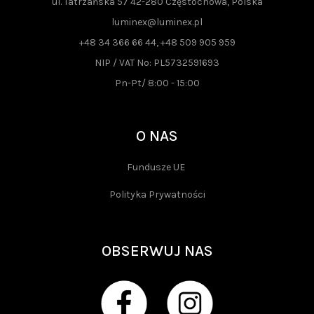
ul. Tatrzańska 57 42-280 Częstochowa, Polska
luminex@luminex.pl
+48 34 366 66 44, +48 509 905 959
NIP / VAT No: PL5732591693
Pn-Pt/ 8:00 - 15:00
O NAS
Fundusze UE
Polityka Prywatności
OBSERWUJ NAS