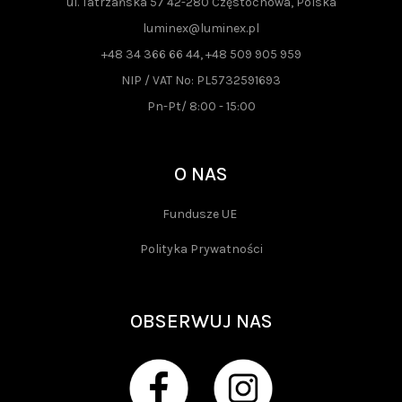
ul. Tatrzańska 57 42-280 Częstochowa, Polska
luminex@luminex.pl
+48 34 366 66 44, +48 509 905 959
NIP / VAT No: PL5732591693
Pn-Pt/ 8:00 - 15:00
O NAS
Fundusze UE
Polityka Prywatności
OBSERWUJ NAS