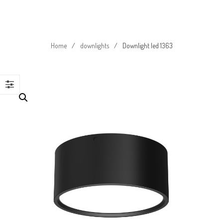
Home
/
downlights
/
Downlight led 1363